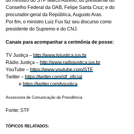
do ministro do STF Marco Aurélio; do presidente do
Conselho Federal da OAB, Felipe Santa Cruz; e do
procurador-geral da República, Augusto Aras.
Por fim, o ministro Luiz Fux faz seu discurso como
presidente do Supremo e do CNJ.
Canais para acompanhar a cerimônia de posse:
TV Justiça –
http://www.tvjustica.jus.br
Rádio Justiça –
http://www.radiojustica.jus.br
YouTube –
https://www.youtube.com/STF
Twitter –
https://twitter.com/stf_oficial
e
https://twitter.com/tvjustica
Assessoria de Comunicação da Presidência
Fonte: STF
TÓPICOS RELATADOS: