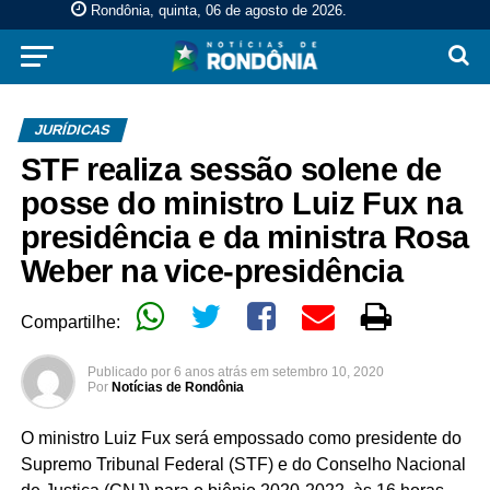
Rondônia, quinta, 06 de agosto de 2026
.
JURÍDICAS
STF realiza sessão solene de
posse do ministro Luiz Fux na
presidência e da ministra Rosa
Weber na vice-presidência
Compartilhe:
Publicado por
6 anos atrás
em
setembro 10, 2020
Por
Notícias de Rondônia
O ministro Luiz Fux será empossado como presidente do
Supremo Tribunal Federal (STF) e do Conselho Nacional