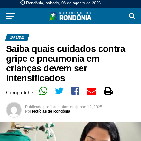
Rondônia, sábado, 08 de agosto de 2026
.
SAÚDE
Saiba quais cuidados contra
gripe e pneumonia em
crianças devem ser
intensificados
Compartilhe:
Publicado por
1 ano atrás
em
junho 12, 2025
Por
Notícias de Rondônia