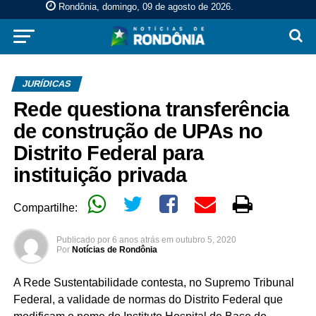
Rondônia, domingo, 09 de agosto de 2026
.
JURÍDICAS
Rede questiona transferência
de construção de UPAs no
Distrito Federal para
instituição privada
Compartilhe:
Publicado por
6 anos atrás
em
outubro 5, 2020
Por
Notícias de Rondônia
A Rede Sustentabilidade contesta, no Supremo Tribunal
Federal, a validade de normas do Distrito Federal que