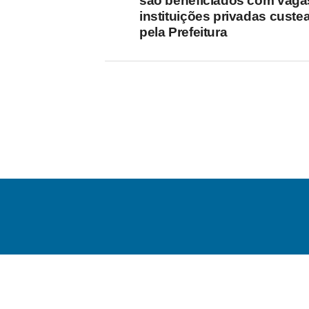
são beneficiados com vag
instituições privadas custe
pela Prefeitura