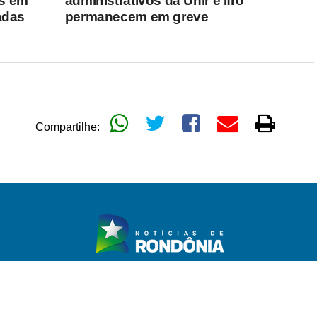
as em
administrativos da Unir e Ifro
adas
permanecem em greve
Compartilhe: