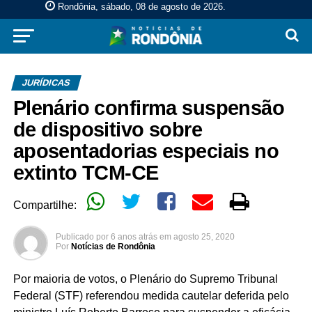
Rondônia, sábado, 08 de agosto de 2026
.
JURÍDICAS
Plenário confirma suspensão
de dispositivo sobre
aposentadorias especiais no
extinto TCM-CE
Compartilhe:
Publicado por
6 anos atrás
em
agosto 25, 2020
Por
Notícias de Rondônia
Por maioria de votos, o Plenário do Supremo Tribunal
Federal (STF) referendou medida cautelar deferida pelo