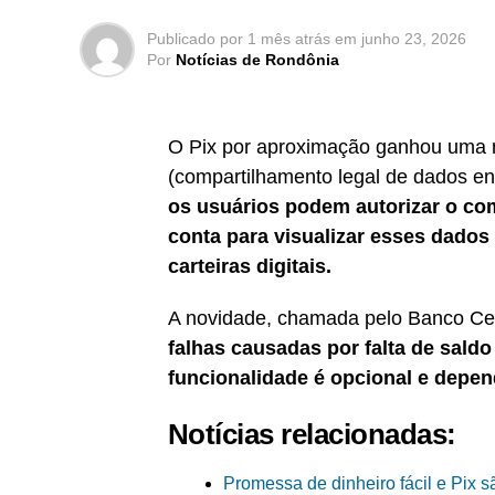
Publicado por
1 mês atrás
em
junho 23, 2026
Por
Notícias de Rondônia
O Pix por aproximação ganhou uma 
(compartilhamento legal de dados entr
os usuários podem autorizar o com
conta para visualizar esses dado
carteiras digitais.
A novidade, chamada pelo Banco Cen
falhas causadas por falta de sald
funcionalidade é opcional e depend
Notícias relacionadas:
Promessa de dinheiro fácil e Pix s