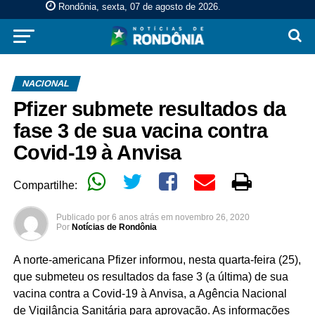
Rondônia, sexta, 07 de agosto de 2026
.
NACIONAL
Pfizer submete resultados da
fase 3 de sua vacina contra
Covid-19 à Anvisa
Compartilhe:
Publicado por
6 anos atrás
em
novembro 26, 2020
Por
Notícias de Rondônia
A norte-americana Pfizer informou, nesta quarta-feira (25),
que submeteu os resultados da fase 3 (a última) de sua
vacina contra a Covid-19 à Anvisa, a Agência Nacional
de Vigilância Sanitária para aprovação. As informações