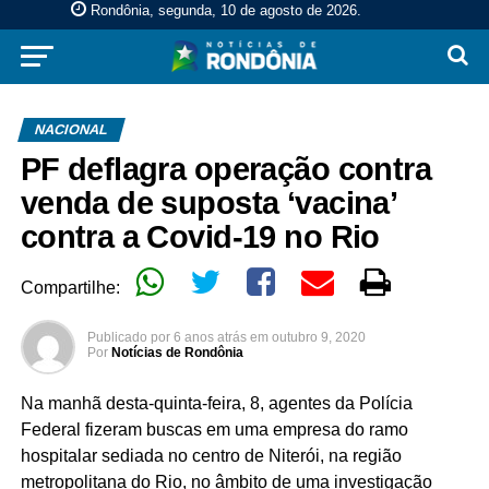
Rondônia, segunda, 10 de agosto de 2026
.
NACIONAL
PF deflagra operação contra
venda de suposta ‘vacina’
contra a Covid-19 no Rio
Compartilhe:
Publicado por
6 anos atrás
em
outubro 9, 2020
Por
Notícias de Rondônia
Na manhã desta-quinta-feira, 8, agentes da Polícia
Federal fizeram buscas em uma empresa do ramo
hospitalar sediada no centro de Niterói, na região
metropolitana do Rio, no âmbito de uma investigação