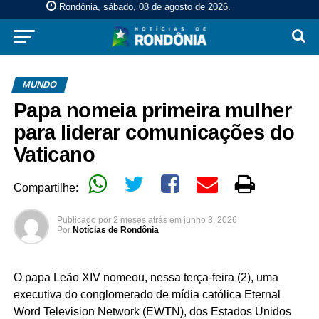
Rondônia, sábado, 08 de agosto de 2026
.
MUNDO
Papa nomeia primeira mulher
para liderar comunicações do
Vaticano
Compartilhe:
Publicado por
2 meses atrás
em
junho 3, 2026
Por
Notícias de Rondônia
O papa Leão XIV nomeou, nessa terça-feira (2), uma
executiva do conglomerado de mídia católica Eternal
Word Television Network (EWTN), dos Estados Unidos