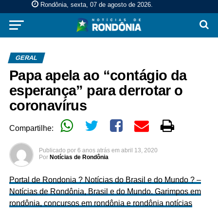
Rondônia, sexta, 07 de agosto de 2026
.
GERAL
Papa apela ao “contágio da
esperança” para derrotar o
coronavírus
Compartilhe:
Publicado por
6 anos atrás
em
abril 13, 2020
Por
Notícias de Rondônia
Portal de Rondonia ? Notícias do Brasil e do Mundo ? –
Notícias de Rondônia, Brasil e do Mundo. Garimpos em
rondônia, concursos em rondônia e rondônia notícias