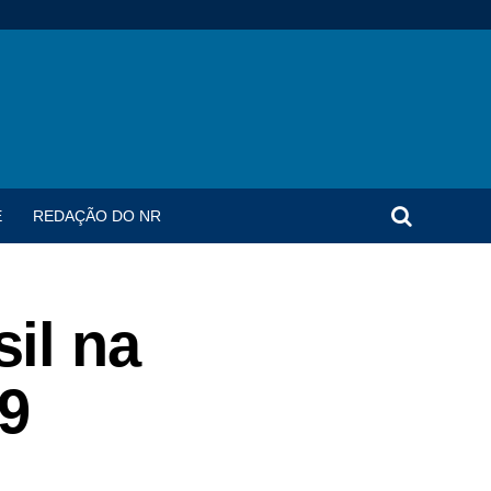
E
REDAÇÃO DO NR
il na
9