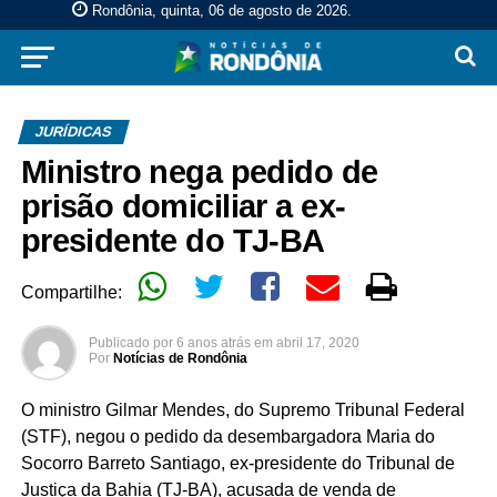
Rondônia, quinta, 06 de agosto de 2026
.
JURÍDICAS
Ministro nega pedido de
prisão domiciliar a ex-
presidente do TJ-BA
Compartilhe:
Publicado por
6 anos atrás
em
abril 17, 2020
Por
Notícias de Rondônia
O ministro Gilmar Mendes, do Supremo Tribunal Federal
(STF), negou o pedido da desembargadora Maria do
Socorro Barreto Santiago, ex-presidente do Tribunal de
Justiça da Bahia (TJ-BA), acusada de venda de