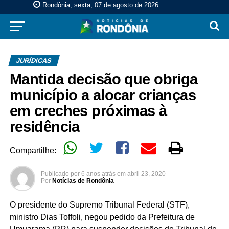
Rondônia, sexta, 07 de agosto de 2026
.
JURÍDICAS
Mantida decisão que obriga
município a alocar crianças
em creches próximas à
residência
Compartilhe:
Publicado por
6 anos atrás
em
abril 23, 2020
Por
Notícias de Rondônia
O presidente do Supremo Tribunal Federal (STF),
ministro Dias Toffoli, negou pedido da Prefeitura de