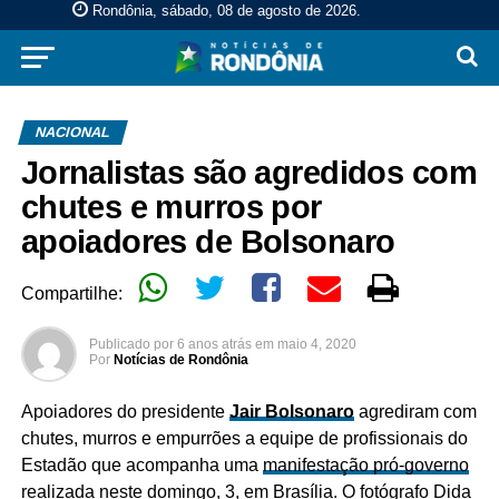
Rondônia, sábado, 08 de agosto de 2026
.
NACIONAL
Jornalistas são agredidos com
chutes e murros por
apoiadores de Bolsonaro
Compartilhe:
Publicado por
6 anos atrás
em
maio 4, 2020
Por
Notícias de Rondônia
Apoiadores do presidente
Jair Bolsonaro
agrediram com
chutes, murros e empurrões a equipe de profissionais do
Estadão que acompanha uma
manifestaç
ão
pró-governo
realizada neste domingo, 3, em Brasília. O fotógrafo Dida