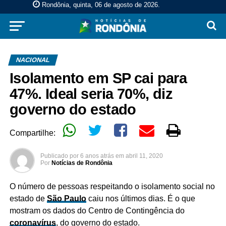
Rondônia, quinta, 06 de agosto de 2026
.
NACIONAL
Isolamento em SP cai para
47%. Ideal seria 70%, diz
governo do estado
Compartilhe:
Publicado por
6 anos atrás
em
abril 11, 2020
Por
Notícias de Rondônia
O número de pessoas respeitando o isolamento social no
estado de
São Paulo
caiu nos últimos dias. É o que
mostram os dados do Centro de Contingência do
coronavírus
, do governo do estado.