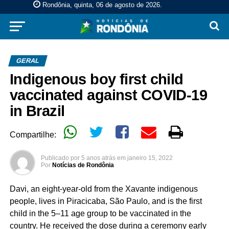
Rondônia, quinta, 06 de agosto de 2026
.
GERAL
Indigenous boy first child
vaccinated against COVID-19
in Brazil
Compartilhe:
Publicado por
5 anos atrás
em
janeiro 15, 2022
Por
Notícias de Rondônia
Davi, an eight-year-old from the Xavante indigenous
people, lives in Piracicaba, São Paulo, and is the first
child in the 5–11 age group to be vaccinated in the
country. He received the dose during a ceremony early