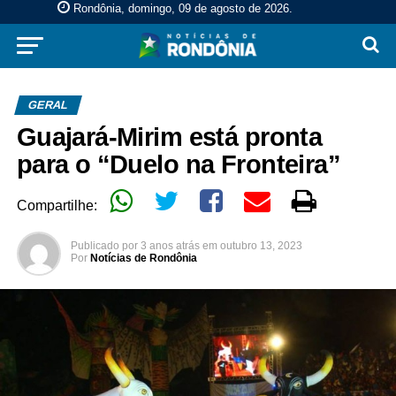
Rondônia, domingo, 09 de agosto de 2026
.
GERAL
Guajará-Mirim está pronta
para o “Duelo na Fronteira”
Compartilhe:
Publicado por
3 anos atrás
em
outubro 13, 2023
Por
Notícias de Rondônia