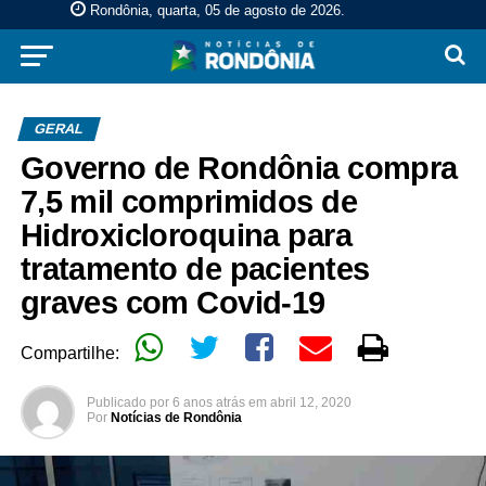
Rondônia, quarta, 05 de agosto de 2026
.
GERAL
Governo de Rondônia compra
7,5 mil comprimidos de
Hidroxicloroquina para
tratamento de pacientes
graves com Covid-19
Compartilhe:
Publicado por
6 anos atrás
em
abril 12, 2020
Por
Notícias de Rondônia