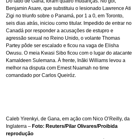
Do lado de Gana, foram quatro mudanças. No gol,
Benjamin Asare, que substituiu o lesionado Lawrence Ati
Zigi no triunfo sobre o Panamá, por 1 a 0, em Toronto,
seis dias atrás, iniciou como titular. Impedido de entrar no
Canadá por responder a acusações de estupro e
agressão sexual no Reino Unido, o volante Thomas
Partey pôde ser escalado e ficou na vaga de Elisha
Owusu. O meia Kwasi Sibo ficou com o lugar do atacante
Kamaldeen Sulemana. À frente, Inãki Williams levou a
melhor na disputa com Ernest Nuamah no time
comandado por Carlos Queiróz.
Caleb Yirenkyi, de Gana, em ação com Nico O’Reilly, da
Inglaterra –
Foto: Reuters/Pilar Olivares/Proibida
reprodução