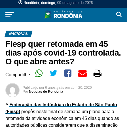
Rondônia, domingo, 09 de agosto de 2026
.
NACIONAL
Fiesp quer retomada em 45
dias após covid-19 controlada.
O que abre antes?
Compartilhe:
Publicado por
6 anos atrás
em
abril 20, 2020
Por
Notícias de Rondônia
A
Federação das Indústrias do Estado de São Paulo
(Fiesp)
propôs neste final de semana um plano para a
retomada da atividade econômica em 45 dias quando as
autoridades públicas considerarem que a disseminação