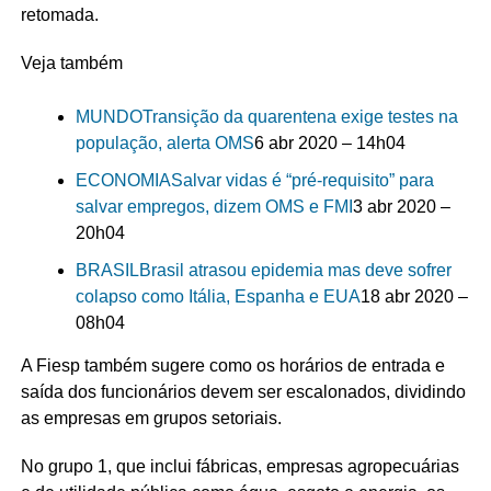
retomada.
Veja também
MUNDO
Transição da quarentena exige testes na
população, alerta OMS
6 abr 2020 – 14h04
ECONOMIA
Salvar vidas é “pré-requisito” para
salvar empregos, dizem OMS e FMI
3 abr 2020 –
20h04
BRASIL
Brasil atrasou epidemia mas deve sofrer
colapso como Itália, Espanha e EUA
18 abr 2020 –
08h04
A Fiesp também sugere como os horários de entrada e
saída dos funcionários devem ser escalonados, dividindo
as empresas em grupos setoriais.
No grupo 1, que inclui fábricas, empresas agropecuárias