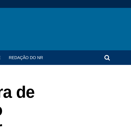
E
REDAÇÃO DO NR
ra de
o
r