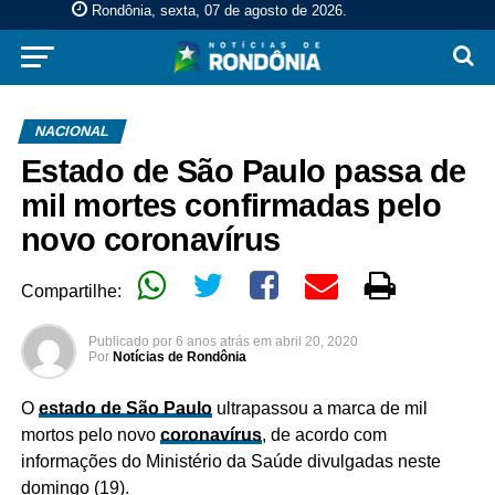
Rondônia, sexta, 07 de agosto de 2026
.
NACIONAL
Estado de São Paulo passa de
mil mortes confirmadas pelo
novo coronavírus
Compartilhe:
Publicado por
6 anos atrás
em
abril 20, 2020
Por
Notícias de Rondônia
O
estado de São Paulo
ultrapassou a marca de mil
mortos pelo novo
coronavírus
, de acordo com
informações do Ministério da Saúde divulgadas neste
domingo (19).