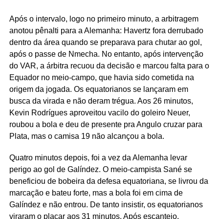
Após o intervalo, logo no primeiro minuto, a arbitragem
anotou pênalti para a Alemanha: Havertz fora derrubado
dentro da área quando se preparava para chutar ao gol,
após o passe de Nmecha. No entanto, após intervenção
do VAR, a árbitra recuou da decisão e marcou falta para o
Equador no meio-campo, que havia sido cometida na
origem da jogada. Os equatorianos se lançaram em
busca da virada e não deram trégua. Aos 26 minutos,
Kevin Rodrígues aproveitou vacilo do goleiro Neuer,
roubou a bola e deu de presente pra Angulo cruzar para
Plata, mas o camisa 19 não alcançou a bola.
Quatro minutos depois, foi a vez da Alemanha levar
perigo ao gol de Galíndez. O meio-campista Sané se
beneficiou de bobeira da defesa equatoriana, se livrou da
marcação e bateu forte, mas a bola foi em cima de
Galíndez e não entrou. De tanto insistir, os equatorianos
viraram o placar aos 31 minutos. Após escanteio,