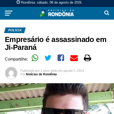
Rondônia, sábado, 08 de agosto de 2026
.
POLÍCIA
Empresário é assassinado em
Ji-Paraná
Compartilhe:
Publicado por
2 anos atrás
em
agosto 5, 2024
Por
Notícias de Rondônia