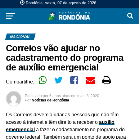
Rondônia, sexta, 07 de agosto de 2026
.
NACIONAL
Correios vão ajudar no
cadastramento do programa
de auxílio emergencial
Compartilhe:
Publicado por
6 anos atrás
em
maio 8, 2020
Por
Notícias de Rondônia
Os Correios devem ajudar as pessoas que não têm
acesso à internet e têm direito a receber o
auxílio
emergencial
a fazer o cadastramento no programa do
governo federal. Também será um ponto de apoio para