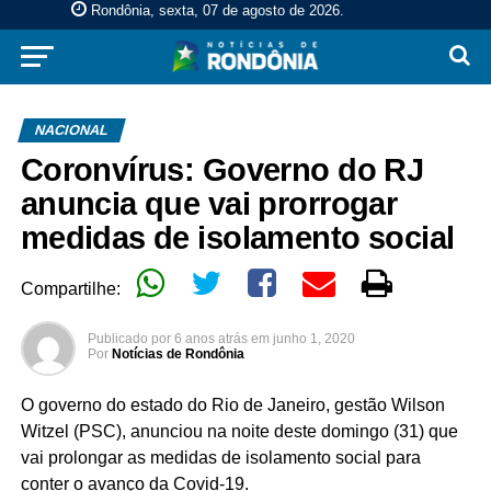
Rondônia, sexta, 07 de agosto de 2026
.
NACIONAL
Coronvírus: Governo do RJ
anuncia que vai prorrogar
medidas de isolamento social
Compartilhe:
Publicado por
6 anos atrás
em
junho 1, 2020
Por
Notícias de Rondônia
O governo do estado do Rio de Janeiro, gestão Wilson
Witzel (PSC), anunciou na noite deste domingo (31) que
vai prolongar as medidas de isolamento social para
conter o avanço da Covid-19.