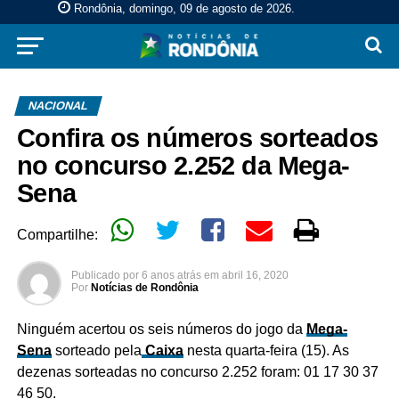
Rondônia, domingo, 09 de agosto de 2026
.
NACIONAL
Confira os números sorteados
no concurso 2.252 da Mega-
Sena
Compartilhe:
Publicado por
6 anos atrás
em
abril 16, 2020
Por
Notícias de Rondônia
Ninguém acertou os seis números do jogo da
Mega-
Sena
sorteado pela
Caixa
nesta quarta-feira (15). As
dezenas sorteadas no concurso 2.252 foram: 01 17 30 37
46 50.