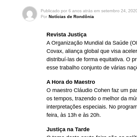
Publicado por
6 anos atrás
em
setembro 24, 202
Por
Notícias de Rondônia
Revista Justiça
A Organização Mundial da Saúde (OM
Covax, aliança global que visa acele
distribuí-las de forma equitativa. O 
esse trabalho conjunto de várias naçõ
A Hora do Maestro
O maestro Cláudio Cohen faz um pas
os tempos, trazendo o melhor da mú
interpretações especiais. No program
feira, às 13h e às 20h.
Justiça na Tarde