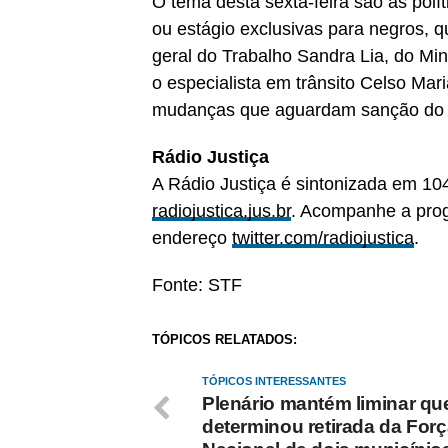
O tema desta sexta-feira são as polí
ou estágio exclusivas para negros, 
geral do Trabalho Sandra Lia, do Mi
o especialista em trânsito Celso Mari
mudanças que aguardam sanção do pr
Rádio Justiça
A Rádio Justiça é sintonizada em 104
radiojustica.jus.br
. Acompanhe a prog
endereço
twitter.com/radiojustica
.
Fonte: STF
TÓPICOS RELATADOS:
TÓPICOS INTERESSANTES
Plenário mantém liminar qu
determinou retirada da For