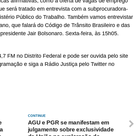
ticas afirmativas, como a oferta de vagas de emprego
que será tratado em entrevista com a subprocuradora-
nistério Público do Trabalho. Também vamos entrevistar
ano, que falará do Código de Trânsito Brasileiro e das
esidente Jair Bolsonaro. Sexta-feira, às 15h05.
,7 FM no Distrito Federal e pode ser ouvida pelo site
ramação e siga a Rádio Justiça pelo Twitter no
CONTINUE
e
AGU e PGR se manifestam em
ça
julgamento sobre exclusividade