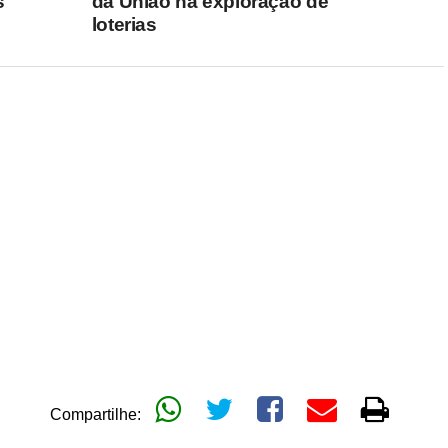
s
da União na exploração de
loterias
Compartilhe: