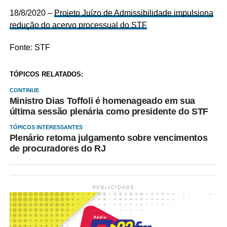
18/8/2020 –
Projeto Juízo de Admissibilidade impulsiona
redução do acervo processual do STF
Fonte: STF
TÓPICOS RELATADOS:
CONTINUE
Ministro Dias Toffoli é homenageado em sua
última sessão plenária como presidente do STF
TÓPICOS INTERESSANTES
Plenário retoma julgamento sobre vencimentos
de procuradores do RJ
PUBLICIDADE