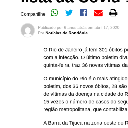
Compartilhe:
Publicado por
6 anos atrás
em
abril 17, 2020
Por
Notícias de Rondônia
O Rio de Janeiro já tem 301 óbitos 
com a infecção. O último boletim di
quinta-feira, traz 36 novas vítimas 
O município do Rio é o mais atingid
boletim, dos 36 novos óbitos, 28 sã
de vítimas da doença na cidade do R
15 vezes o número de casos do segun
região metropolitana, que contabiliz
A Barra da Tijuca na zona oeste do 