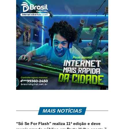
MAIS NOTÍCIAS
“Só Se For Flash” realiza 11ª edição e deve