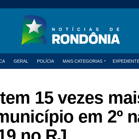
CA
GERAL
POLÍCIA
MAIS CATEGORIAS
EXPEDIENT
 tem 15 vezes mai
município em 2º n
-19 no RJ