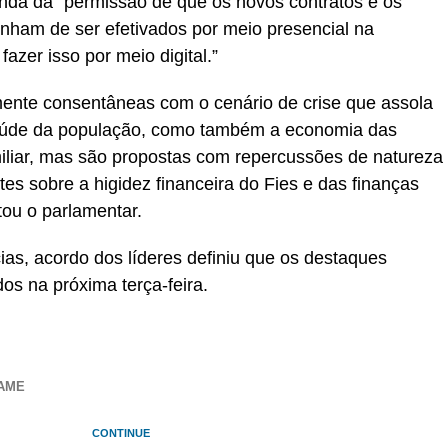
inda da “permissão de que os novos contratos e os
enham de ser efetivados por meio presencial na
azer isso por meio digital.”
ente consentâneas com o cenário de crise que assola
saúde da população, como também a economia das
miliar, mas são propostas com repercussões de natureza
es sobre a higidez financeira do Fies e das finanças
tou o parlamentar.
s, acordo dos líderes definiu que os destaques
os na próxima terça-feira.
XAME
CONTINUE