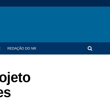
E
REDAÇÃO DO NR
ojeto
es