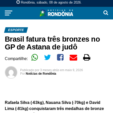
Rondônia, sábado, 08 de agosto de 2026
.
ESPORTE
Brasil fatura três bronzes no
GP de Astana de judô
Compartilhe:
Publicado por
3 meses atrás
em
maio 9, 2026
Por
Notícias de Rondônia
Rafaela Silva (-63kg), Nauana Silva (-70kg) e David
Lima (-81kg) conquistaram três medalhas de bronze