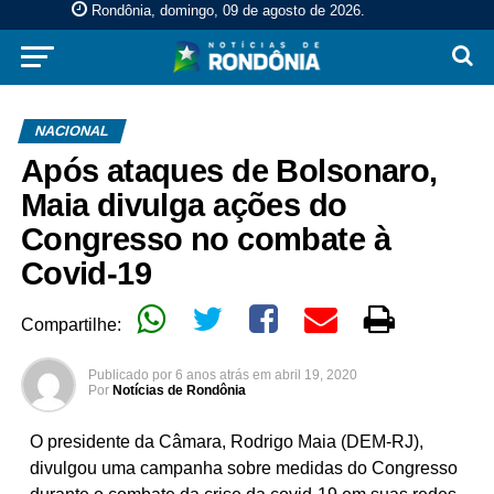
Rondônia, domingo, 09 de agosto de 2026
.
NACIONAL
Após ataques de Bolsonaro,
Maia divulga ações do
Congresso no combate à
Covid-19
Compartilhe:
Publicado por
6 anos atrás
em
abril 19, 2020
Por
Notícias de Rondônia
O presidente da Câmara, Rodrigo Maia (DEM-RJ),
divulgou uma campanha sobre medidas do Congresso