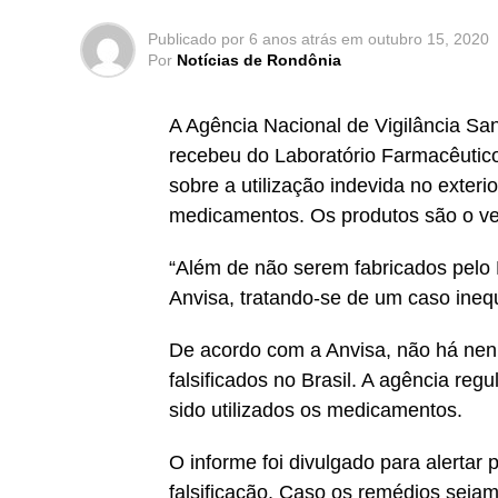
Publicado por
6 anos atrás
em
outubro 15, 2020
Por
Notícias de Rondônia
A Agência Nacional de Vigilância Sani
recebeu do Laboratório Farmacêuti
sobre a utilização indevida no exte
medicamentos. Os produtos são o ve
“Além de não serem fabricados pelo
Anvisa, tratando-se de um caso inequ
De acordo com a Anvisa, não há nen
falsificados no Brasil. A agência re
sido utilizados os medicamentos.
O informe foi divulgado para alertar
falsificação. Caso os remédios seja