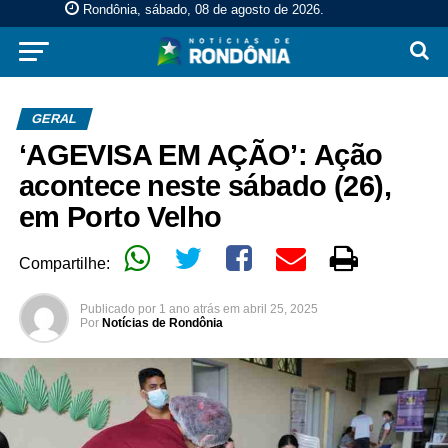
Rondônia, sábado, 08 de agosto de 2026
.
GERAL
‘AGEVISA EM AÇÃO’: Ação
acontece neste sábado (26),
em Porto Velho
Compartilhe:
Publicado por
1 ano atrás
em
abril 25, 2025
Por
Notícias de Rondônia