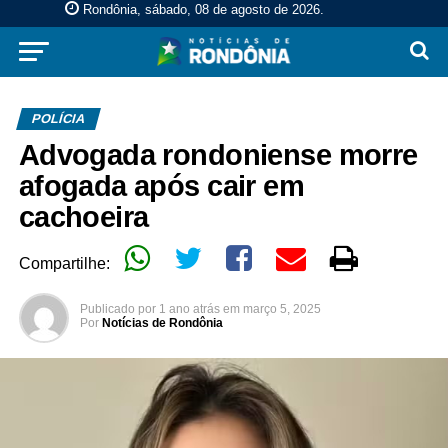
Rondônia, sábado, 08 de agosto de 2026
.
POLÍCIA
Advogada rondoniense morre
afogada após cair em
cachoeira
Compartilhe:
Publicado por
1 ano atrás
em
março 5, 2025
Por
Notícias de Rondônia