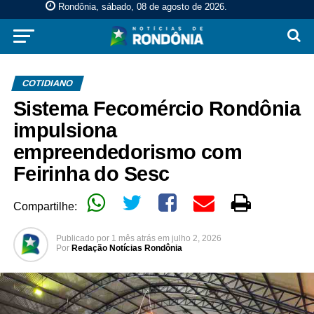
Rondônia, sábado, 08 de agosto de 2026
.
COTIDIANO
Sistema Fecomércio Rondônia
impulsiona
empreendedorismo com
Feirinha do Sesc
Compartilhe:
Publicado por
1 mês atrás
em
julho 2, 2026
Por
Redação Notícias Rondônia