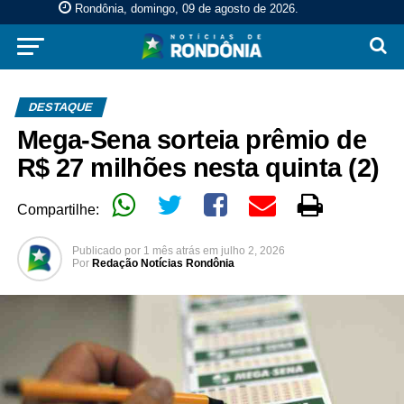
Rondônia, domingo, 09 de agosto de 2026
.
DESTAQUE
Mega-Sena sorteia prêmio de
R$ 27 milhões nesta quinta (2)
Compartilhe:
Publicado por
1 mês atrás
em
julho 2, 2026
Por
Redação Notícias Rondônia