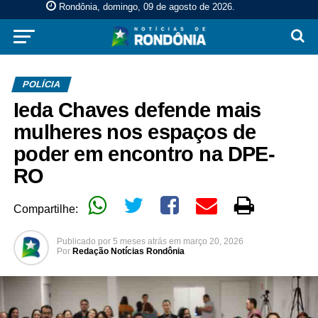
Rondônia, domingo, 09 de agosto de 2026
.
POLÍCIA
Ieda Chaves defende mais
mulheres nos espaços de
poder em encontro na DPE-
RO
Compartilhe:
Publicado por
5 meses atrás
em
março 20, 2026
Por
Redação Notícias Rondônia