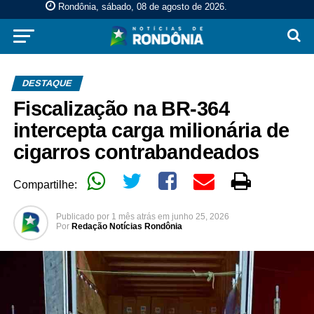
Rondônia, sábado, 08 de agosto de 2026
.
DESTAQUE
Fiscalização na BR-364
intercepta carga milionária de
cigarros contrabandeados
Compartilhe:
Publicado por
1 mês atrás
em
junho 25, 2026
Por
Redação Notícias Rondônia