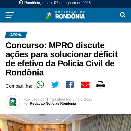
Rondônia, sexta, 07 de agosto de 2026
.
GERAL
Concurso: MPRO discute
ações para solucionar déficit
de efetivo da Polícia Civil de
Rondônia
Compartilhe:
Publicado por
1 mês atrás
em
julho 6, 2026
Por
Redação Notícias Rondônia