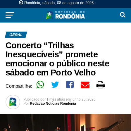
Rondônia, sábado, 08 de agosto de 2026
.
GERAL
Concerto “Trilhas
Inesquecíveis” promete
emocionar o público neste
sábado em Porto Velho
Compartilhe:
Publicado por
1 mês atrás
em
junho 25, 2026
Por
Redação Notícias Rondônia