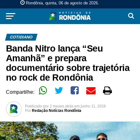
Rondônia, quinta, 06 de agosto de 2026
.
COTIDIANO
Banda Nitro lança “Seu
Amanhã” e prepara
documentário sobre trajetória
no rock de Rondônia
Compartilhe:
Publicado por
2 meses atrás
em
junho 11, 2026
Por
Redação Notícias Rondônia