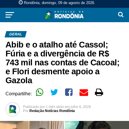
Rondônia, domingo, 09 de agosto de 2026
.
GERAL
Abib e o atalho até Cassol;
Fúria e a divergência de R$
743 mil nas contas de Cacoal;
e Flori desmente apoio a
Gazola
Compartilhe:
Publicado por
1 mês atrás
em
julho 6, 2026
Por
Redação Notícias Rondônia