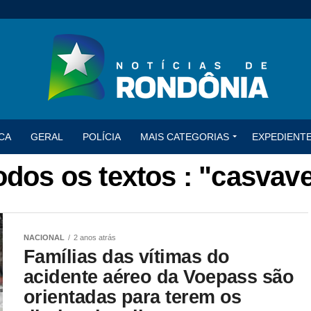
CA
GERAL
POLÍCIA
MAIS CATEGORIAS
EXPEDIENT
odos os textos : "casvave
NACIONAL
2 anos atrás
Famílias das vítimas do
acidente aéreo da Voepass são
orientadas para terem os