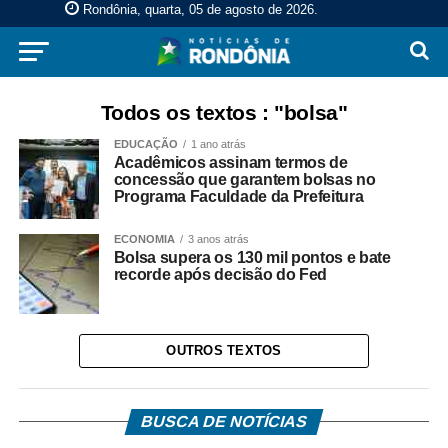
Rondônia, quarta, 05 de agosto de 2026
.
Todos os textos : "bolsa"
EDUCAÇÃO
1 ano atrás
Acadêmicos assinam termos de
concessão que garantem bolsas no
Programa Faculdade da Prefeitura
ECONOMIA
3 anos atrás
Bolsa supera os 130 mil pontos e bate
recorde após decisão do Fed
OUTROS TEXTOS
BUSCA DE NOTÍCIAS