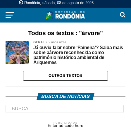
Rondônia, sábado, 08 de agosto de 2026
.
Todos os textos : "árvore"
GERAL
2 anos atrás
Já ouviu falar sobre ‘Paineira’? Saiba mais
sobre aárvore reconhecida como
patrimônio histórico ambiental de
Ariquemes
OUTROS TEXTOS
BUSCA DE NOTÍCIAS
PUBLICIDADE
Enter ad code here