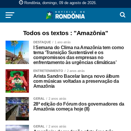
Rondônia, domingo, 09 de agosto de 2026
.
Todos os textos : "Amazônia"
DESTAQUE
1 ano atrás
I Semana do Clima na Amazônia tem como
tema ‘Transição Sustentável e os
compromissos das empresas no
enfrentamento às urgências climáticas’
ENTRETENIMENTO
2 anos atrás
Arista Sandro Bacelar lança novo álbum
com músicas voltadas a preservação da
Amazônia
GERAL
2 anos atrás
28ª edição do Fórum dos governadores da
Amazônia começa hoje (8)
GERAL
2 anos atrás