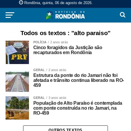
Rondônia, quinta, 06 de agosto de 2026
.
Todos os textos : "alto paraiso"
POLÍCIA
2 anos atrás
Cinco foragidos da Justição são
recapturados em Rondônia
GERAL
2 anos atrás
Estrutura da ponte do rio Jamari não foi
afetada e trânsito continua liberado na RO-
459
GERAL
3 anos atrás
População de Alto Paraíso é contemplada
com ponte construída no rio Jamari, na
RO-459
OUTROS TEXTOS