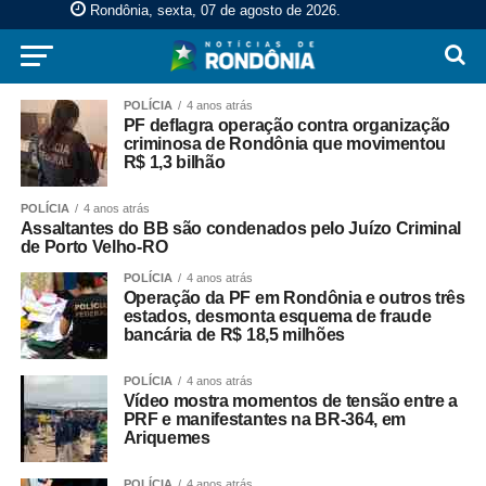
Rondônia, sexta, 07 de agosto de 2026
.
POLÍCIA
4 anos atrás
PF deflagra operação contra organização
criminosa de Rondônia que movimentou
R$ 1,3 bilhão
POLÍCIA
4 anos atrás
Assaltantes do BB são condenados pelo Juízo Criminal
de Porto Velho-RO
POLÍCIA
4 anos atrás
Operação da PF em Rondônia e outros três
estados, desmonta esquema de fraude
bancária de R$ 18,5 milhões
POLÍCIA
4 anos atrás
Vídeo mostra momentos de tensão entre a
PRF e manifestantes na BR-364, em
Ariquemes
POLÍCIA
4 anos atrás